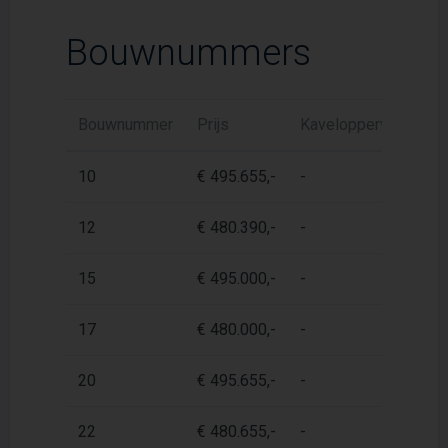
Bouwnummers
Bouwnummer
Prijs
Kaveloppervlak
W
10
€ 495.655,-
-
-
12
€ 480.390,-
-
-
15
€ 495.000,-
-
-
17
€ 480.000,-
-
-
20
€ 495.655,-
-
-
22
€ 480.655,-
-
-