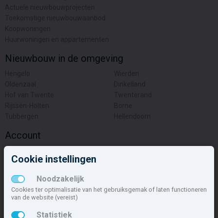
Actuele nieuwbouwprojecten
Toekomstige nieuwbouwaanbod
Koopwoningen
Huurwoningen en appartementen
Nieuwbouw in de omgeving
Hengelo
Wierden
Oldenzaal
Dinkelland
Hof van Twente
Twenterand
Rijssen-Holten
Borne
Tubbergen
Hellendoorn
Account
Inloggen
Cookie instellingen
Inschrijven
Wachtwoord vergeten
Noodzakelijk
Overige
Cookies ter optimalisatie van het gebruiksgemak of laten functioneren
van de website (vereist)
Nieuwbouwnieuws
Statistiek
Contact